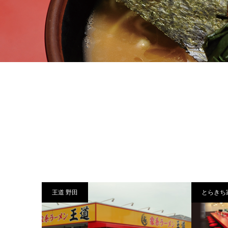
王道 野田
とらきち