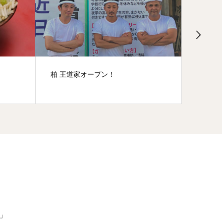
柏 王道家オープン！
今月の
」